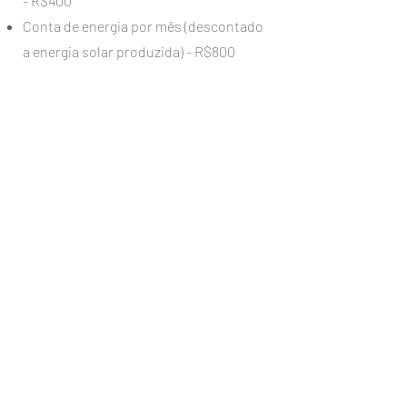
- R$400
Conta de energia por mês (descontado
a energia solar produzida) - R$800
Conta de água por mês - R$1.900
QUERO SER UM ANJO DA GUARDA DOM!